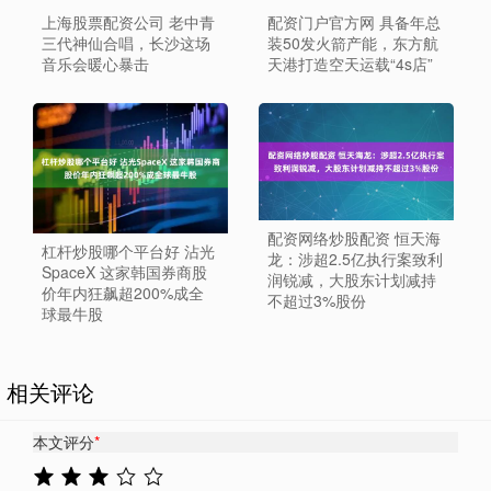
上海股票配资公司 老中青
配资门户官方网 具备年总
三代神仙合唱，长沙这场
装50发火箭产能，东方航
音乐会暖心暴击
天港打造空天运载“4s店”
配资网络炒股配资 恒天海
杠杆炒股哪个平台好 沾光
龙：涉超2.5亿执行案致利
SpaceX 这家韩国券商股
润锐减，大股东计划减持
价年内狂飙超200%成全
不超过3%股份
球最牛股
相关评论
本文评分
*