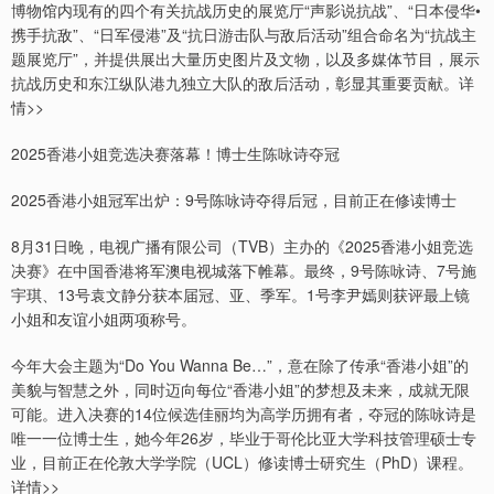
博物馆内现有的四个有关抗战历史的展览厅“声影说抗战”、“日本侵华•
携手抗敌”、“日军侵港”及“抗日游击队与敌后活动”组合命名为“抗战主
题展览厅”，并提供展出大量历史图片及文物，以及多媒体节目，展示
抗战历史和东江纵队港九独立大队的敌后活动，彰显其重要贡献。详
情>>
2025香港小姐竞选决赛落幕！博士生陈咏诗夺冠
2025香港小姐冠军出炉：9号陈咏诗夺得后冠，目前正在修读博士
8月31日晚，电视广播有限公司（TVB）主办的《2025香港小姐竞选
决赛》在中国香港将军澳电视城落下帷幕。最终，9号陈咏诗、7号施
宇琪、13号袁文静分获本届冠、亚、季军。1号李尹嫣则获评最上镜
小姐和友谊小姐两项称号。
今年大会主题为“Do You Wanna Be…”，意在除了传承“香港小姐”的
美貌与智慧之外，同时迈向每位“香港小姐”的梦想及未来，成就无限
可能。进入决赛的14位候选佳丽均为高学历拥有者，夺冠的陈咏诗是
唯一一位博士生，她今年26岁，毕业于哥伦比亚大学科技管理硕士专
业，目前正在伦敦大学学院（UCL）修读博士研究生（PhD）课程。
详情>>