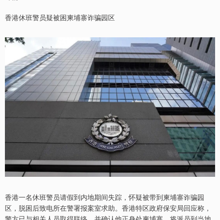
香港休班警员疑被困柬埔寨诈骗园区
香港一名休班警员请假到内地期间失踪，怀疑被带到柬埔寨诈骗园
区，脱困后致电所在警署报案室求助。香港特区政府保安局回应称，
警方已与相关人员取得联络，并确认他正身处柬埔寨，将派员到当地