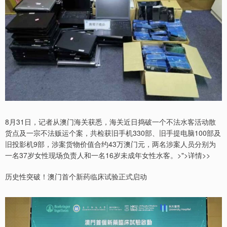
8月31日，记者从澳门海关获悉，海关近日捣破一个不法水客活动散
货点及一宗不法贩运个案，共检获旧手机330部、旧手提电脑100部及
旧投影机9部，涉案货物价值合约43万澳门元，两名涉案人员分别为
一名37岁女性现场负责人和一名16岁未成年女性水客。>">详情>>
历史性突破！澳门首个新药临床试验正式启动